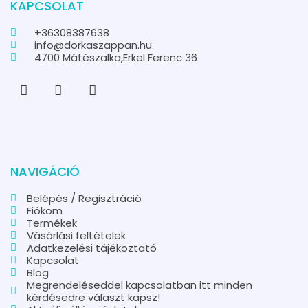
KAPCSOLAT
+36308387638
info@dorkaszappan.hu
4700 Mátészalka,Erkel Ferenc 36
NAVIGÁCIÓ
Belépés / Regisztráció
Fiókom
Termékek
Vásárlási feltételek
Adatkezelési tájékoztató
Kapcsolat
Blog
Megrendeléseddel kapcsolatban itt minden
kérdésedre választ kapsz!