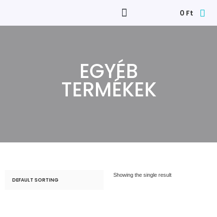
0
Ft
EGYÉB
TERMÉKEK
Showing the single result