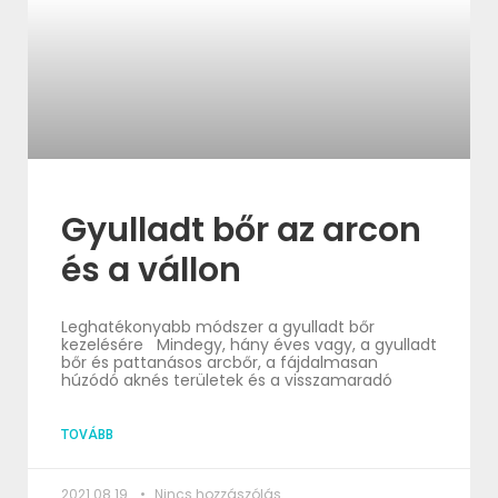
Gyulladt bőr az arcon
és a vállon
Leghatékonyabb módszer a gyulladt bőr
kezelésére Mindegy, hány éves vagy, a gyulladt
bőr és pattanásos arcbőr, a fájdalmasan
húzódó aknés területek és a visszamaradó
TOVÁBB
2021.08.19.
Nincs hozzászólás