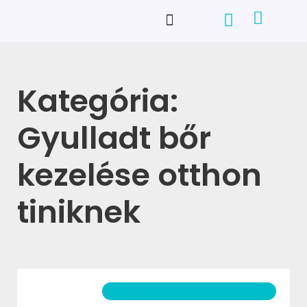
Kategória:
Gyulladt bőr
kezelése otthon
tiniknek
GYULLADT BŐR AZ ARCON ÉS A TESTEN