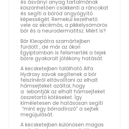
és ásványi anyag tartalmának
köszönhetően csökkenti a ráncokat
és segíti a bőröd öngyógyító
képességét. Remekül kezelhető
vele az ekcémás, a pikkelysömörös
bőr és a neurodermatitsz. Miért is?
Bár Kleopátra szamártejben
fürdött , de már az ókori
Egyiptomban is felismerték a tejek
bőrre gyakorolt jótékony hatását.
A kecsketejben található Alfa
Hydroxy savak segítenek a bőr
felszínéről eltávolítani az elhalt
hámsejteket azáltal, hogy
a lebontják az elhalt hámsejteket
összetartó kötéseket. Így
kíméletesen de hatásosan segíti
“mint egy bőrradírozó” a sejtek
megújulását.
A kecsketejben különösen magas