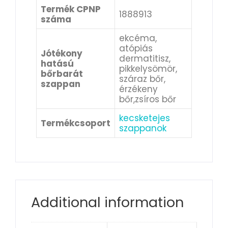
Termék CPNP
1888913
száma
ekcéma,
atópiás
Jótékony
dermatitisz,
hatású
pikkelysömör,
bőrbarát
száraz bőr,
szappan
érzékeny
bőr,zsíros bőr
kecsketejes
Termékcsoport
szappanok
Additional information