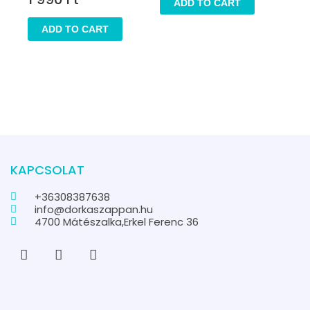
ADD TO CART
ADD TO CART
KAPCSOLAT
+36308387638
info@dorkaszappan.hu
4700 Mátészalka,Erkel Ferenc 36