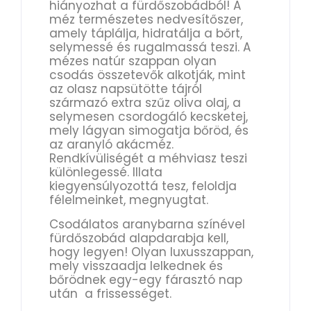
hiányozhat a fürdőszobádból! A
méz természetes nedvesítőszer,
amely táplálja, hidratálja a bőrt,
selymessé és rugalmassá teszi. A
mézes natúr szappan olyan
csodás összetevők alkotják, mint
az olasz napsütötte tájról
származó extra szűz oliva olaj, a
selymesen csordogáló kecsketej,
mely lágyan simogatja bőröd, és
az aranyló akácméz.
Rendkívüliségét a méhviasz teszi
különlegessé. Illata
kiegyensúlyozottá tesz, feloldja
félelmeinket, megnyugtat.
Csodálatos aranybarna színével
fürdőszobád alapdarabja kell,
hogy legyen! Olyan luxusszappan,
mely visszaadja lelkednek és
bőrödnek egy-egy fárasztó nap
után a frissességet.