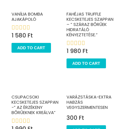
VANÍLIA BOMBA
FAHÉJAS TRUFFLE
AJAKÁPOLÓ
KECSKETEJES SZAPPAN
– ” SZÁRAZ BŐRŰEK
HIDRATÁLÓ
1 580
Ft
KÉNYEZTETÉSE.”
ADD TO CART
1 980
Ft
ADD TO CART
CSUPACSOKI
VARÁZSTÁSKA-EXTRA
KECSKETEJES SZAPPAN
HABZÁS
-” AZ ÉRZÉKENY
VEGYSZERMENTESEN
BŐRŰEKNEK KREÁLVA”
300
Ft
1 990
Ft