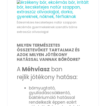
Édesmézes kecsketejes natúr szappan
ekcémás gyermekeknek szenzitív bőrre
extraszűz olívaolajjal
MILYEN TERMÉSZETES
ÖSSZETEVŐKET TARTALMAZ ÉS
AZOK MILYEN JÓTÉKONY
HATÁSSAL VANNAK BŐRÖDRE?
A
Méhviasz
ban
rejlik jótékony hatása:
bőrnyugtató,
gyulladáscsökkentő,
baktériumölő hatással
rendelkezik éppen ezért