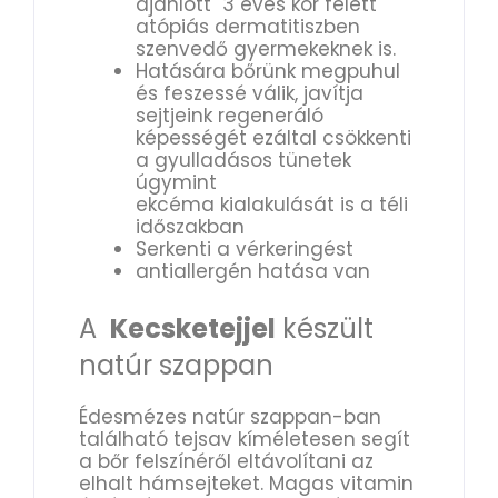
ajánlott 3 éves kor felett
atópiás dermatitiszben
szenvedő gyermekeknek is.
Hatására bőrünk megpuhul
és feszessé válik, javítja
sejtjeink regeneráló
képességét ezáltal csökkenti
a gyulladásos tünetek
úgymint
ekcéma kialakulását is a téli
időszakban
Serkenti a vérkeringést
antiallergén hatása van
A
Kecsketejjel
készült
natúr szappan
Édesmézes natúr szappan-ban
található tejsav kíméletesen segít
a bőr felszínéről eltávolítani az
elhalt hámsejteket. Magas vitamin