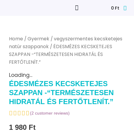
0
Ft
Home
/
Gyermek
/
vegyszermentes kecsketejes
natúr szappanok
/ ÉDESMÉZES KECSKETEJES
SZAPPAN -“TERMÉSZETESEN HIDRATÁL ÉS
FERTŐTLENÍT.”
Loading...
ÉDESMÉZES KECSKETEJES
SZAPPAN -“TERMÉSZETESEN
HIDRATÁL ÉS FERTŐTLENÍT.”
(
2
customer reviews)
1 980
Ft