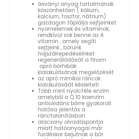
ásványi anyag tartalmának
köszönhetően ( kálium,
kalcium, foszfor, nátrium)
gazdagon táplálja sejtjeinket
nyomelemek és vitaminok,
rendkívül sok benne az A
vitamin , amely segíti
sejtjeink , bőrünk
hajszálrepedéseinket
regenerálódását a finom
apró bőrhibák
kialakulásának megelőzését
az apró mimikai ráncok
kialakulásáát késlelteti
Több mint nyolcféle enzim
amelyből a Q 10 koenzim
antioxidáns bőrre gyakorolt
hatása jelentős a
ránctalanításban
alacsony olvadáspontja
miatt hatóanyagai már
fürdéskor bejutnak a bőr