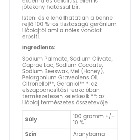
ekcéma és cellulitisz ellen is
jótékony hatással bír.
Isteni és ellenállhatatlan a benne
rejlő 100 %-os tisztaságú geránium
illóolajtól ami a nőies vonalat
erősíti.
Ingredients:
Sodium Palmate, Sodium Olivate,
Caprae Lac, Sodium Cocoate,
Sodium Beeswax, Mel (Honey),
Pelargonium Graveolens Oil,
Citronellol**, Geraniol** *: az
elszappanosítási reakcióban
természetesen keletkezik **: az
illóolaj természetes összetevője
100 gramm +/-
Súly
10 %
Szín
Aranybarna