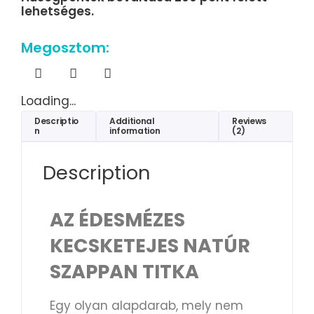
lehetséges.
Megosztom:
Loading...
Descriptio
Additional
Reviews
n
information
(2)
Description
AZ ÉDESMÉZES
KECSKETEJES NATÚR
SZAPPAN TITKA
Egy olyan alapdarab, mely nem