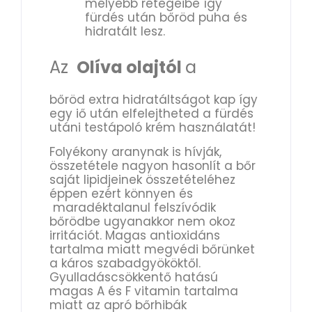
mélyebb rétegeibe így
fürdés után bőröd puha és
hidratált lesz.
Az
Olíva olajtól
a
bőröd extra hidratáltságot kap így
egy iő után elfelejtheted a fürdés
utáni testápoló krém használatát!
Folyékony aranynak is hívják,
összetétele nagyon hasonlít a bőr
saját lipidjeinek összetételéhez
éppen ezért könnyen és
maradéktalanul felszívódik
bőrödbe ugyanakkor nem okoz
irritációt. Magas antioxidáns
tartalma miatt megvédi bőrünket
a káros szabadgyököktől.
Gyulladáscsökkentő hatású
magas A és F vitamin tartalma
miatt az apró bőrhibák