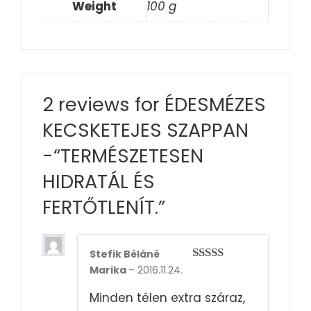
Weight
100 g
2 reviews for
ÉDESMÉZES
KECSKETEJES SZAPPAN
-“TERMÉSZETESEN
HIDRATÁL ÉS
FERTŐTLENÍT.”
Stefik Béláné
Marika
–
2016.11.24.
Rated
5
out
of 5
Minden télen extra száraz,