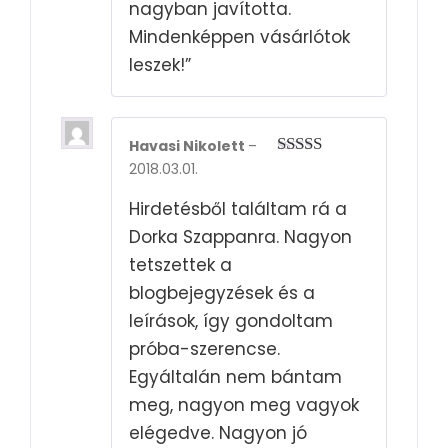
nagyban javította.
Mindenképpen vásárlótok
leszek!”
Havasi Nikolett
–
2018.03.01.
Rated
5
out
of 5
Hirdetésből találtam rá a
Dorka Szappanra. Nagyon
tetszettek a
blogbejegyzések és a
leírások, így gondoltam
próba-szerencse.
Egyáltalán nem bántam
meg, nagyon meg vagyok
elégedve. Nagyon jó