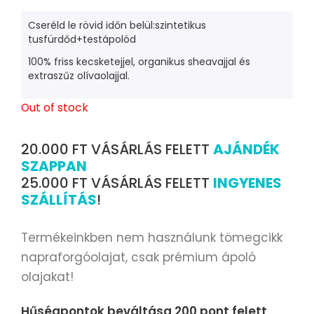
Cseréld le rövid időn belül:szintetikus
tusfürdőd+testápolód
100% friss kecsketejjel, organikus sheavajjal és
extraszűz olívaolajjal.
Out of stock
20.000 FT VÁSÁRLÁS FELETT
AJÁNDÉK
SZAPPAN
25.000 FT VÁSÁRLÁS FELETT
INGYENES
SZÁLLÍTÁS
!
Termékeinkben nem használunk tömegcikk
napraforgóolajat, csak prémium ápoló
olajakat!
Hűségpontok beváltása 200 pont felett