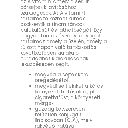
az A vitamin, amely a sérült
bőrsejtek kijavításához
szükségesek. Az A vitamint
tartalmazó kozmetikumok
csökkentik a finom ráncok
kialakulását és láthatóságát. Egy
nagyon fontos ásványi anyagot
tartalmaz amely a Szelén, amely a
túlzott napon való tartózkodás
következtében kialakuló
bőrdaganat kialakulásának
leküzdésében segít.
megvéd a sejtek korai
öregedésétől
megvédi sejtjeinket a káros
környezeti hatásoktól, pl.,
cigarettafüst, a környezeti
mérgek
gazdag kétszeresen
telítetlen konjugált
linolsavban (CLA), mely
rákvédő hatású