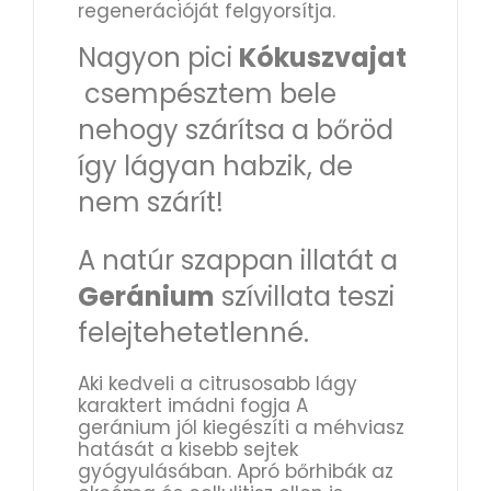
regenerációját felgyorsítja.
Nagyon pici
Kókuszvajat
csempésztem bele
nehogy szárítsa a bőröd
így lágyan habzik, de
nem szárít!
A natúr szappan illatát a
Geránium
szívillata teszi
felejtehetetlenné.
Aki kedveli a citrusosabb lágy
karaktert imádni fogja A
geránium jól kiegészíti a méhviasz
hatását a kisebb sejtek
gyógyulásában. Apró bőrhibák az