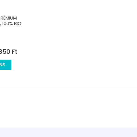
PRÉMIUM
 100% BIO
 850
Ft
NS