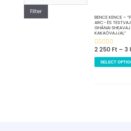
Filter
BENCE KENCE – “
ARC- ÉS TESTVAJ,
GHÁNAI SHEAVAJ
KAKAÓVAJJAL”
2 250
Ft
–
3
SELECT OPTIO