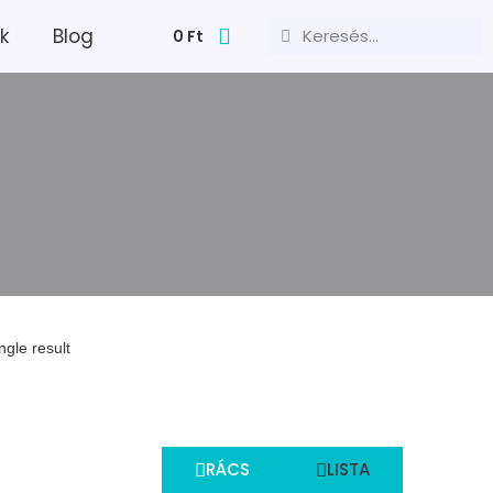
k
Blog
0
Ft
ngle result
RÁCS
LISTA