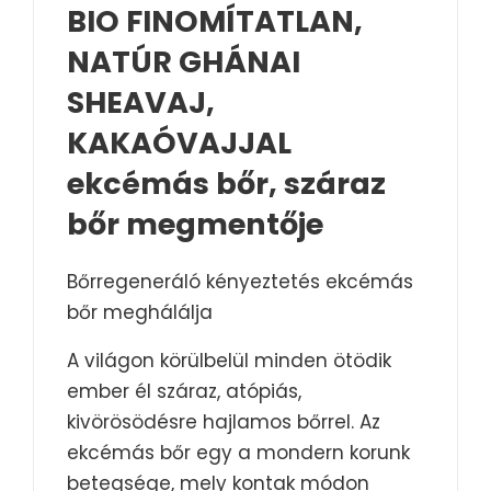
BIO FINOMÍTATLAN,
NATÚR GHÁNAI
SHEAVAJ,
KAKAÓVAJJAL
ekcémás bőr, száraz
bőr megmentője
Bőrregeneráló kényeztetés ekcémás
bőr meghálálja
A világon körülbelül minden ötödik
ember él száraz, atópiás,
kivörösödésre hajlamos bőrrel. Az
ekcémás bőr egy a mondern korunk
betegsége, mely kontak módon