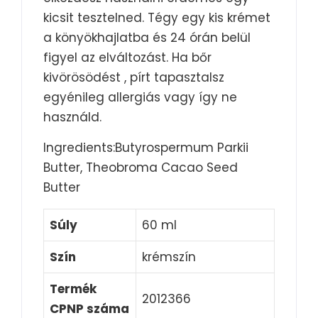
kicsit tesztelned. Tégy egy kis krémet
a könyökhajlatba és 24 órán belül
figyel az elváltozást. Ha bőr
kivörösödést , pírt tapasztalsz
egyénileg allergiás vagy így ne
használd.
Ingredients:Butyrospermum Parkii
Butter, Theobroma Cacao Seed
Butter
Súly
60 ml
Szín
krémszín
Termék
2012366
CPNP száma