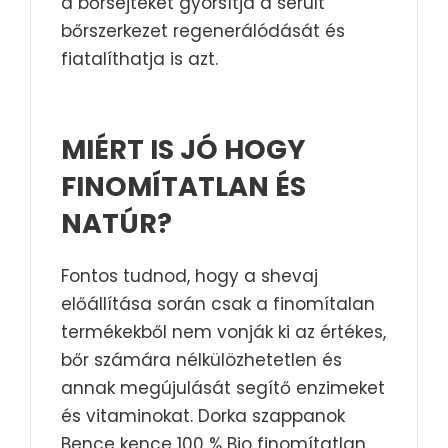
a bőrsejteket gyorsítja a sérült
bőrszerkezet regenerálódását és
fiatalíthatja is azt.
MIÉRT IS JÓ HOGY
FINOMÍTATLAN ÉS
NATÚR?
Fontos tudnod, hogy a shevaj
előállítása során csak a finomítalan
termékekből nem vonják ki az értékes,
bőr számára nélkülözhetetlen és
annak megújulását segítő enzimeket
és vitaminokat. Dorka szappanok
Bence kence 100 % Bio finomítatlan