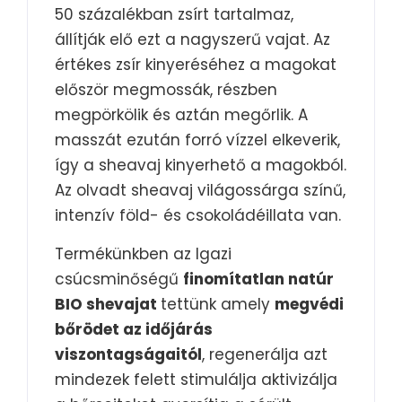
50 százalékban zsírt tartalmaz,
állítják elő ezt a nagyszerű vajat. Az
értékes zsír kinyeréséhez a magokat
először megmossák, részben
megpörkölik és aztán megőrlik. A
masszát ezután forró vízzel elkeverik,
így a sheavaj kinyerhető a magokból.
Az olvadt sheavaj világossárga színű,
intenzív föld- és csokoládéillata van.
Termékünkben az Igazi
csúcsminőségű
finomítatlan natúr
BIO shevajat
tettünk amely
megvédi
bőrödet az időjárás
viszontagságaitól
, regenerálja azt
mindezek felett stimulálja aktivizálja