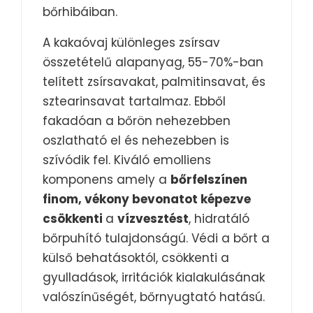
bőrhibáiban.
A kakaóvaj különleges zsírsav
összetételű alapanyag, 55-70%-ban
telített zsírsavakat, palmitinsavat, és
sztearinsavat tartalmaz. Ebből
fakadóan a bőrön nehezebben
oszlatható el és nehezebben is
szívódik fel. Kiváló emolliens
komponens amely a
bőrfelszínen
finom, vékony bevonatot képezve
csökkenti
a
vízvesztést
, hidratáló
bőrpuhító tulajdonságú. Védi a bőrt a
külső behatásoktól, csökkenti a
gyulladások, irritációk kialakulásának
valószínűségét, bőrnyugtató hatású.