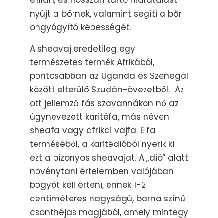
elillan, és hosszan tartó hidratálást
nyújt a bőrnek, valamint segíti a bőr
öngyógyító képességét.
A sheavaj eredetileg egy
természetes termék Afrikából,
pontosabban az Uganda és Szenegál
között elterülő Szudán-övezetből. Az
ott jellemző fás szavannákon nő az
úgynevezett karitéfa, más néven
sheafa vagy afrikai vajfa. E fa
terméséből, a karitédióból nyerik ki
ezt a bizonyos sheavajat. A „dió” alatt
növénytani értelemben valójában
bogyót kell érteni, ennek 1-2
centiméteres nagyságú, barna színű
csonthéjas magjából, amely mintegy