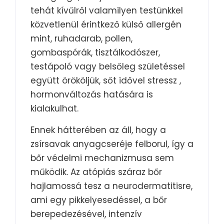
tehát kívűlről valamilyen testünkkel
közvetlenül érintkező külső allergén
mint, ruhadarab, pollen,
gombaspórák, tisztálkodószer,
testápoló vagy belsőleg születéssel
együtt örököljük, sőt idővel stressz ,
hormonváltozás hatására is
kialakulhat.
Ennek hátterében az áll, hogy a
zsírsavak anyagcseréje felborul, így a
bőr védelmi mechanizmusa sem
működik. Az atópiás száraz bőr
hajlamossá tesz a neurodermatitisre,
ami egy pikkelyesedéssel, a bőr
berepedezésével, intenzív