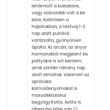
lehámlott a bababőre,
vagy szárazabb volt a kis
bőre, különösen a
hajlatokban, a testvaj 1-2
nap alatt puhává
varázsolta, gyönyörűen
ápolta. Az arcán, az anyai
hormonoktól megjelent kis
pöttyökre is ezt kentem,
amik szintén néhány nap
alatt elmúltak. Valamint az
aprócska
karmolásnyomokat is
maradéktalanul
begyógyította. Azóta is
pihepuha bőre van 🙂 .