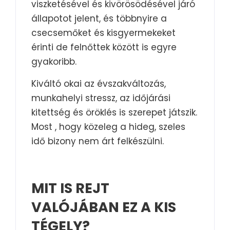
viszketésével és kivörösödésével járó
állapotot jelent, és többnyire a
csecsemőket és kisgyermekeket
érinti de felnőttek között is egyre
gyakoribb.
Kiváltó okai az évszakváltozás,
munkahelyi stressz, az időjárási
kitettség és öröklés is szerepet játszik.
Most , hogy közeleg a hideg, szeles
idő bizony nem árt felkészülni.
MIT IS REJT
VALÓJÁBAN EZ A KIS
TÉGELY?