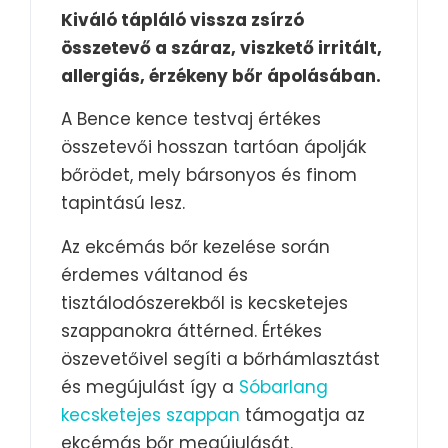
Kiváló tápláló vissza zsírzó
összetevő a száraz, viszkető irritált,
allergiás, érzékeny bőr ápolásában.
A Bence kence testvaj értékes
összetevői hosszan tartóan ápolják
bőrödet, mely bársonyos és finom
tapintású lesz.
Az ekcémás bőr kezelése során
érdemes váltanod és
tisztálodószerekből is kecsketejes
szappanokra áttérned. Értékes
öszevetőivel segíti a bőrhámlasztást
és megújulást így a
Sóbarlang
kecsketejes szappan
támogatja az
ekcémás bőr megújulását.