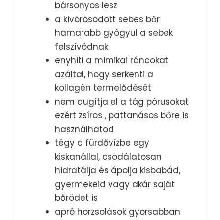
bársonyos lesz
a kivörösödött sebes bőr
hamarabb gyógyul a sebek
felszívódnak
enyhiti a mimikai ráncokat
azáltal, hogy serkenti a
kollagén termelődését
nem dugítja el a tág pórusokat
ezért zsíros , pattanásos bőre is
használhatod
tégy a fürdővízbe egy
kiskanállal, csodálatosan
hidratálja és ápolja kisbabád,
gyermekeid vagy akár saját
bőrödet is
apró horzsolások gyorsabban