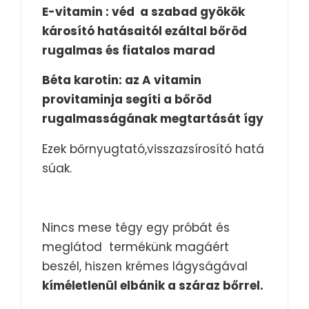
E-vitamin :
véd a szabad gyökök
károsító hatásaitól ezáltal bőröd
rugalmas és fiatalos marad
Béta karotin:
az A vitamin
provitaminja segíti a bőröd
rugalmasságának megtartását így
Ezek bőrnyugtató,visszazsírosító hatá
súak.
Nincs mese tégy egy próbát és
meglátod termékünk magáért
beszél, hiszen krémes lágyságával
kíméletlenül elbánik a száraz bőrrel.