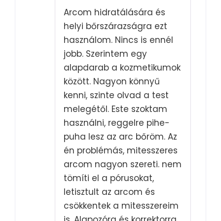
Rated
5
out
Arcom hidratálására és
of 5
helyi bőrszárazságra ezt
használom. Nincs is ennél
jobb. Szerintem egy
alapdarab a kozmetikumok
között. Nagyon könnyű
kenni, szinte olvad a test
melegétől. Este szoktam
használni, reggelre pihe-
puha lesz az arc bőröm. Az
én problémás, mitesszeres
arcom nagyon szereti. nem
tömíti el a pórusokat,
letisztult az arcom és
csökkentek a mitesszereim
is. Alapozóra és korrektorra