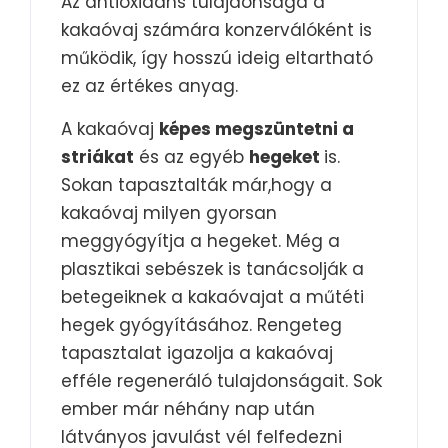
Az antioxidáns tulajdonsága a
kakaóvaj számára konzerválóként is
működik, így hosszú ideig eltartható
ez az értékes anyag.
A kakaóvaj
képes megszüntetni a
striákat
és az egyéb
hegeket
is.
Sokan tapasztalták már,hogy a
kakaóvaj milyen gyorsan
meggyógyítja a hegeket. Még a
plasztikai sebészek is tanácsolják a
betegeiknek a kakaóvajat a műtéti
hegek gyógyításához. Rengeteg
tapasztalat igazolja a kakaóvaj
efféle regeneráló tulajdonságait. Sok
ember már néhány nap után
látványos javulást vél felfedezni