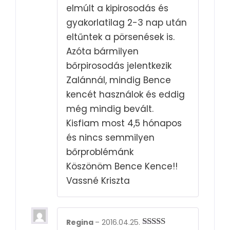
elmúlt a kipirosodás és
gyakorlatilag 2-3 nap után
eltűntek a pörsenések is.
Azóta bármilyen
bőrpirosodás jelentkezik
Zalánnál, mindig Bence
kencét használok és eddig
még mindig bevált.
Kisfiam most 4,5 hónapos
és nincs semmilyen
bőrproblémánk
Köszönöm Bence Kence!!
Vassné Kriszta
Regina
–
2016.04.25.