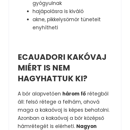
gyógyulnak
hajápolásra is kiváló
akne, pikkelysömör tüneteit
enyhítheti
ECAUADORI KAKÓVAJ
MIÉRT IS NEM
HAGYHATTUK KI?
A bőr alapvetően
három fő
rétegből
áll: felső rétege a felhám, ahová
maga a kakaóvaj is képes behatolni.
Azonban a kakaóvaj a bőr középső
hámrétegét is elérheti.
Nagyon