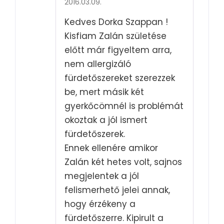
2016.03.09.
Rated
5
out
of 5
Kedves Dorka Szappan !
Kisfiam Zalán születése
előtt már figyeltem arra,
nem allergizáló
fürdetőszereket szerezzek
be, mert másik két
gyerkőcömnél is problémát
okoztak a jól ismert
fürdetőszerek.
Ennek ellenére amikor
Zalán két hetes volt, sajnos
megjelentek a jól
felismerhető jelei annak,
hogy érzékeny a
fürdetőszerre. Kipirult a