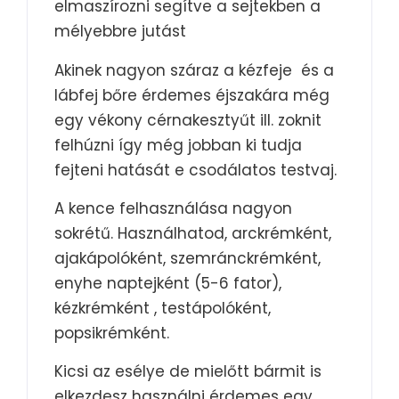
elmaszírozni segítve a sejtekben a
mélyebbre jutást
Akinek nagyon száraz a kézfeje és a
lábfej bőre érdemes éjszakára még
egy vékony cérnakesztyűt ill. zoknit
felhúzni így még jobban ki tudja
fejteni hatását e csodálatos testvaj.
A kence felhasználása nagyon
sokrétű. Használhatod, arckrémként,
ajakápolóként, szemránckrémként,
enyhe naptejként (5-6 fator),
kézkrémként , testápolóként,
popsikrémként.
Kicsi az esélye de mielőtt bármit is
elkezdesz használni érdemes egy