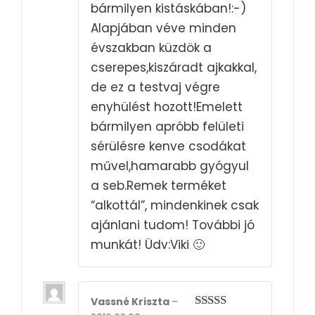
bármilyen kistáskában!:-)
Alapjában véve minden
évszakban küzdök a
cserepes,kiszáradt ajkakkal,
de ez a testvaj végre
enyhülést hozott!Emelett
bármilyen apróbb felületi
sérülésre kenve csodákat
művel,hamarabb gyógyul
a seb.Remek terméket
“alkottál”, mindenkinek csak
ajánlani tudom! További jó
munkát! Üdv:Viki 🙂
Vassné Kriszta
–