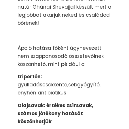
natúr Ghánai Shevajjal készült mert a
legjobbat akarjuk neked és családod
bőrének!
Ápoló hatása főként úgynevezett
nem szappanosodó összetevőinek
köszönhető, mint például a
tripertén:
gyulladáscsökkentő,sebgyógyító,
enyhén antibiotikus
Olajsavak:
é
rtékes zsírsavak,
számos jótékony hatását
köszönhetjük