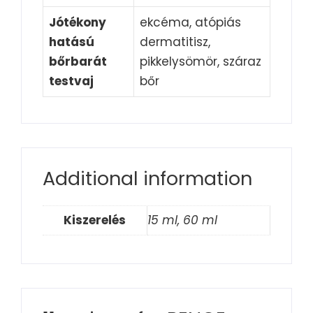
Jótékony
ekcéma, atópiás
hatású
dermatitisz,
bőrbarát
pikkelysömör, száraz
testvaj
bőr
Additional information
Kiszerelés
15 ml, 60 ml