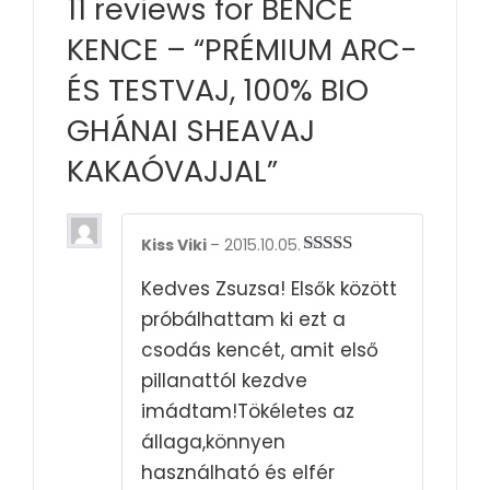
11 reviews for
BENCE
KENCE – “PRÉMIUM ARC-
ÉS TESTVAJ, 100% BIO
GHÁNAI SHEAVAJ
KAKAÓVAJJAL”
Kiss Viki
–
2015.10.05.
Rated
5
out
Kedves Zsuzsa! Elsők között
of 5
próbálhattam ki ezt a
csodás kencét, amit első
pillanattól kezdve
imádtam!Tökéletes az
állaga,könnyen
használható és elfér