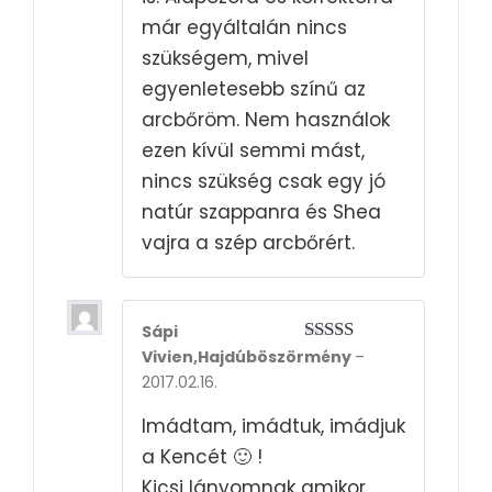
már egyáltalán nincs
szükségem, mivel
egyenletesebb színű az
arcbőröm. Nem használok
ezen kívül semmi mást,
nincs szükség csak egy jó
natúr szappanra és Shea
vajra a szép arcbőrért.
Sápi
Vivien,Hajdúböszörmény
–
Rated
5
out
of 5
2017.02.16.
Imádtam, imádtuk, imádjuk
a Kencét 🙂 !
Kicsi lányomnak amikor