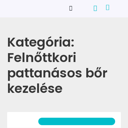
Kategória:
Felnőttkori
pattanásos bőr
kezelése
FELNŐTTKORI PATTANÁSOS BŐR KEZELÉSE