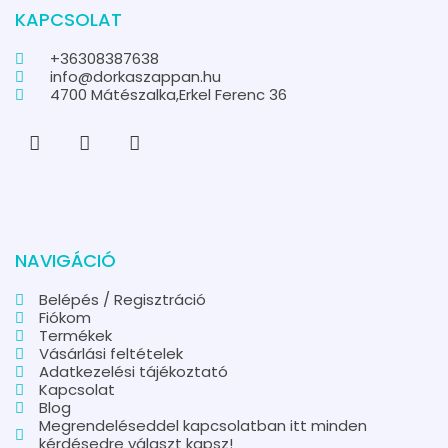
KAPCSOLAT
+36308387638
info@dorkaszappan.hu
4700 Mátészalka,Erkel Ferenc 36
NAVIGÁCIÓ
Belépés / Regisztráció
Fiókom
Termékek
Vásárlási feltételek
Adatkezelési tájékoztató
Kapcsolat
Blog
Megrendeléseddel kapcsolatban itt minden
kérdésedre választ kapsz!