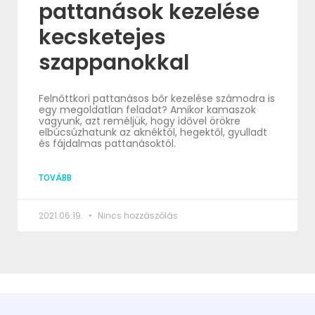
pattanások kezelése
kecsketejes
szappanokkal
Felnőttkori pattanásos bőr kezelése számodra is
egy megoldatlan feladat? Amikor kamaszok
vagyunk, azt reméljük, hogy idővel örökre
elbúcsúzhatunk az aknéktól, hegektől, gyulladt
és fájdalmas pattanásoktól.
TOVÁBB
2021.06.19.
Nincs hozzászólás