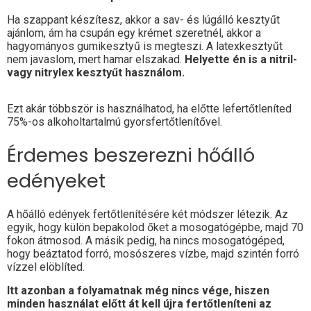
Ha szappant készítesz, akkor a sav- és lúgálló kesztyűt
ajánlom, ám ha csupán egy krémet szeretnél, akkor a
hagyományos gumikesztyű is megteszi. A latexkesztyűt
nem javaslom, mert hamar elszakad.
Helyette én is a nitril-
vagy nitrylex kesztyűt használom.
Ezt akár többször is használhatod, ha előtte lefertőtleníted
75%-os alkoholtartalmú gyorsfertőtlenítővel.
Érdemes beszerezni hőálló
edényeket
A hőálló edények fertőtlenítésére két módszer létezik. Az
egyik, hogy külön bepakolod őket a mosogatógépbe, majd 70
fokon átmosod. A másik pedig, ha nincs mosogatógéped,
hogy beáztatod forró, mosószeres vízbe, majd szintén forró
vízzel elöblíted.
Itt azonban a folyamatnak még nincs vége, hiszen
minden használat előtt át kell újra fertőtleníteni az