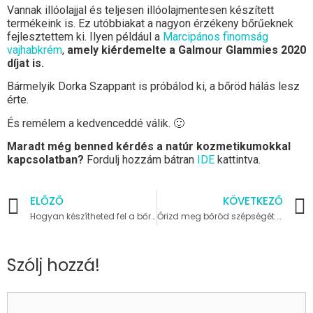
Vannak illóolajjal és teljesen illóolajmentesen készített
termékeink is. Ez utóbbiakat a nagyon érzékeny bőrűeknek
fejlesztettem ki. Ilyen például a
Marcipános finomság
vajhabkrém
,
amely kiérdemelte a Galmour Glammies 2020
díjat is.
Bármelyik Dorka Szappant is próbálod ki, a bőröd hálás lesz
érte.
És remélem a kedvenceddé válik. 🙂
Maradt még benned kérdés a natúr kozmetikumokkal
kapcsolatban?
Fordulj hozzám bátran
IDE
kattintva.
ELŐZŐ
KÖVETKEZŐ
Hogyan készítheted fel a bőrödet a nyári melegre? [bőrápolás nyáron]
Őrizd meg bőröd szépségét 9 aranyszabály betartásával
Szólj hozzá!