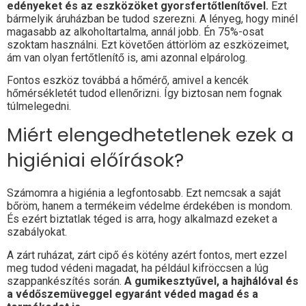
edényeket és az eszközöket gyorsfertőtlenítővel.
Ezt
bármelyik áruházban be tudod szerezni. A lényeg, hogy minél
magasabb az alkoholtartalma, annál jobb. Én 75%-osat
szoktam használni. Ezt követően áttörlöm az eszközeimet,
ám van olyan fertőtlenítő is, ami azonnal elpárolog.
Fontos eszköz továbbá a hőmérő, amivel a kencék
hőmérsékletét tudod ellenőrizni. Így biztosan nem fognak
túlmelegedni.
Miért elengedhetetlenek ezek a
higiéniai előírások?
Számomra a higiénia a legfontosabb. Ezt nemcsak a saját
bőröm, hanem a termékeim védelme érdekében is mondom.
És ezért biztatlak téged is arra, hogy alkalmazd ezeket a
szabályokat.
A zárt ruházat, zárt cipő és kötény azért fontos, mert ezzel
meg tudod védeni magadat, ha például kifröccsen a lúg
szappankészítés során.
A gumikesztyűvel, a hajhálóval és
a védőszemüveggel egyaránt véded magad és a