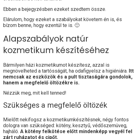
Ebben a bejegyzésben ezeket szedtem össze.
Elárulom, hogy ezeket a szabályokat követem én is, és
bízom benne, hogy ezentúl te is. 🙂
Alapszabályok natúr
kozmetikum készítéséhez
Bármilyen házi kozmetikumot készítesz, azzal is
megnövelheted a tartósságát, ha odafigyelsz a higiéniára.
Itt
nemcsak az eszközök és a pult tisztaságára gondolok,
hanem a megfelelő öltözékre is.
Nézzük meg, mit kell tenned!
Szükséges a megfelelő öltözék
Mielőtt nekifogsz a kozmetikumkészítésnek, négy fontos
dologra van szükséged: kötény, kesztyű, védőszemüveg,
hajháló.
A kötény felkötése előtt mindenképp vegyél fel
zárt ruházatot és cipőt.