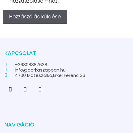
hozzászólásomhoz.
KAPCSOLAT
+36308387638
info@dorkaszappan.hu
4700 Mátészalka,Erkel Ferenc 36
NAVIGÁCIÓ