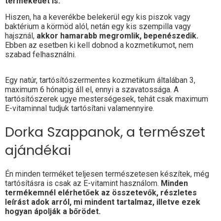
termékedet is.
Hiszen, ha a keverékbe belekerül egy kis piszok vagy
baktérium a körmöd alól, netán egy kis szempilla vagy
hajsznál,
akkor hamarabb megromlik, bepenészedik.
Ebben az esetben ki kell dobnod a kozmetikumot, nem
szabad felhasználni.
Egy natúr, tartósítószermentes kozmetikum általában 3,
maximum 6 hónapig áll el, ennyi a szavatossága. A
tartósítószerek ugye mesterségesek, tehát csak maximum
E-vitaminnal tudjuk tartósítani valamennyire.
Dorka Szappanok, a természet
ajándékai
Én minden terméket teljesen természetesen készítek, még
tartósításra is csak az E-vitamint használom.
Minden
termékemnél elérhetőek az összetevők, részletes
leírást adok arról, mi mindent tartalmaz, illetve ezek
hogyan ápolják a bőrödet.