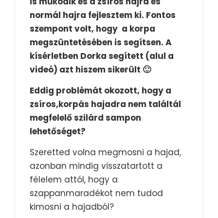
is működik és a zsíros hajra és
normál hajra fejlesztem ki. Fontos
szempont volt, hogy a korpa
megszüntetésében is segítsen. A
kísérletben Dorka segített (alul a
videó) azt hiszem sikerült 🙂
Eddig problémát okozott, hogy a
zsíros,korpás hajadra nem találtál
megfelelő szilárd sampon
lehetőséget?
Szeretted volna megmosni a hajad,
azonban mindig visszatartott a
félelem attól, hogy a
szappanmaradékot nem tudod
kimosni a hajadból?