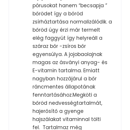
pórusokat hanem “becsapja ”
bőrödet így a bőröd
zsírháztartása normalizálódik. a
bőröd úgy érzi már termelt
elég faggyút így helyreáll a
száraz bőr -zsíros bőr
egyensúlya. A jojobaolajnak
magas az ásványi anyag- és
E-vitamin tartalma. Emiatt
nagyban hozzájárul a bőr
ráncmentes állapotának
fenntartásához.Megköti a
bőröd nedvességtartalmát,
hajerősítő a gyenge
hajszálakat vitaminnal tölti
fel. Tartalmaz még