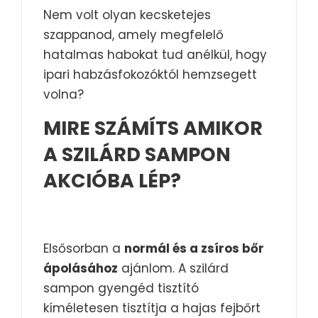
Nem volt olyan kecsketejes
szappanod, amely megfelelő
hatalmas habokat tud anélkül, hogy
ipari habzásfokozóktól hemzsegett
volna?
MIRE SZÁMÍTS AMIKOR
A SZILÁRD SAMPON
AKCIÓBA LÉP?
Elsősorban a
normál és a zsíros bőr
ápolásához
ajánlom. A szilárd
sampon gyengéd tisztító
kíméletesen tisztítja a hajas fejbőrt