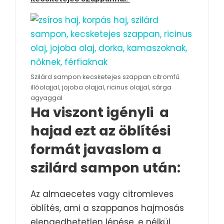
Szilárd sampon kecsketejes szappan citromfű
illóolajjal, jojoba olajjal, ricinus olajjal, sárga
agyaggal
Ha viszont igényli a
hajad ezt az öblítési
formát javaslom a
szilárd sampon után:
Az almaecetes vagy citromleves
öblítés, ami a szappanos hajmosás
elengedhetetlen lépése, e nélkül