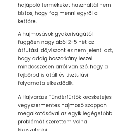
hajápoló termékeket használtál nem
biztos, hogy fog menni egyről a
kettőre.
A hajmosások gyakoriságától
függően nagyjából 2-5 hét az
átfutási idő,viszont ez nem jelenti azt,
hogy addig boszorkány leszel
mindösszesen arról van szó. hogy a
fejbőröd is átáll és tisztulási
folyamata elkezdődik.
A Hajvarázs Tündérfürtök kecsketejes
vegyszermentes hajmosó szappan
megalkotásával az egyik legégetőbb
problémát szerettem volna
kiküszöbölni.