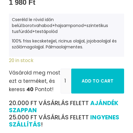
1 980
Ft
Cseréld le rövid időn
belül:borotvahabod+hajsamponod+szintetikus
tusfürdőd+testápolód
100% friss kecsketejjel, ricinus olajjal, jojobaolajjal és
szőlőmagolajjal. Pálmaolajmentes.
20 in stock
Vásárold meg most
ezt a terméket, és
ADD TO CART
keress
40
Pontot!
20.000 FT VÁSÁRLÁS FELETT
AJÁNDÉK
SZAPPAN
25.000 FT VÁSÁRLÁS FELETT
INGYENES
SZÁLLÍTÁS
!