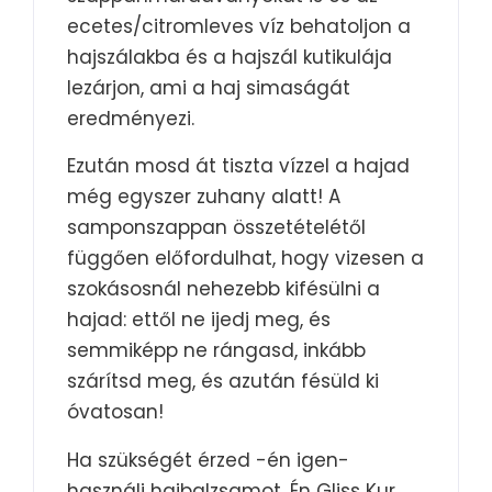
ecetes/citromleves víz behatoljon a
hajszálakba és a hajszál kutikulája
lezárjon, ami a haj simaságát
eredményezi.
Ezután mosd át tiszta vízzel a hajad
még egyszer zuhany alatt! A
samponszappan összetételétől
függően előfordulhat, hogy vizesen a
szokásosnál nehezebb kifésülni a
hajad: ettől ne ijedj meg, és
semmiképp ne rángasd, inkább
szárítsd meg, és azután fésüld ki
óvatosan!
Ha szükségét érzed -én igen-
használj hajbalzsamot. Én Gliss Kur