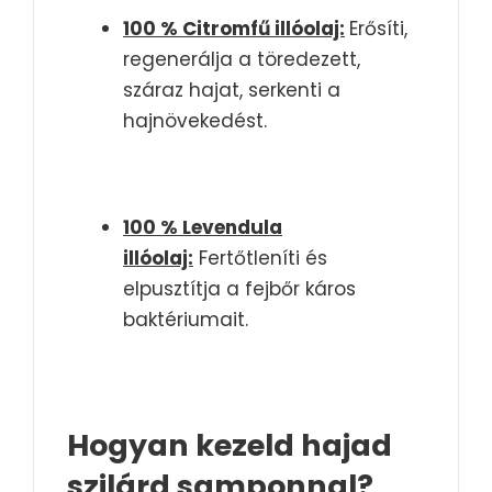
100 % Citromfű illóolaj:
Erősíti,
regenerálja a töredezett,
száraz hajat, serkenti a
hajnövekedést.
100 % Levendula
illóolaj:
Fertőtleníti és
elpusztítja a fejbőr káros
baktériumait.
Hogyan kezeld hajad
szilárd samponnal?