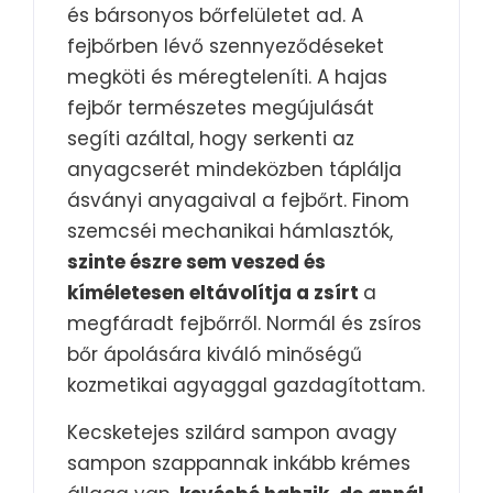
és bársonyos bőrfelületet ad. A
fejbőrben lévő szennyeződéseket
megköti és méregteleníti. A hajas
fejbőr természetes megújulását
segíti azáltal, hogy serkenti az
anyagcserét mindeközben táplálja
ásványi anyagaival a fejbőrt. Finom
szemcséi mechanikai hámlasztók,
szinte észre sem veszed és
kíméletesen eltávolítja a zsírt
a
megfáradt fejbőrről. Normál és zsíros
bőr ápolására kiváló minőségű
kozmetikai agyaggal gazdagítottam.
Kecsketejes szilárd sampon avagy
sampon szappannak inkább krémes