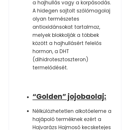
a hajhullás vagy a korpásodás.
A hidegen sajtolt szőlőmagolaj
olyan természetes
antioxidánsokat tartalmaz,
melyek blokkolják a többek
között a hajhullásért felelős
hormon, a DHT
(dihidrotesztoszteron)
termelődését.
“Golden” jojobaolaj:
Nélkülözhetetlen alkotóeleme a
hajápoló terméknek ezért a
Hajvarázs Hajmosó kecsketejes