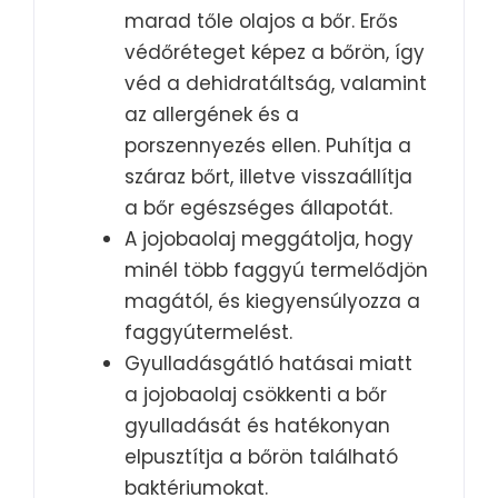
marad tőle olajos a bőr. Erős
védőréteget képez a bőrön, így
véd a dehidratáltság, valamint
az allergének és a
porszennyezés ellen. Puhítja a
száraz bőrt, illetve visszaállítja
a bőr egészséges állapotát.
A jojobaolaj meggátolja, hogy
minél több faggyú termelődjön
magától, és kiegyensúlyozza a
faggyútermelést.
Gyulladásgátló hatásai miatt
a jojobaolaj csökkenti a bőr
gyulladását és hatékonyan
elpusztítja a bőrön található
baktériumokat.