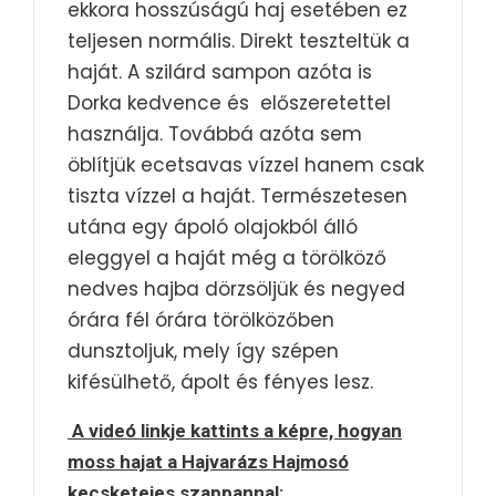
ekkora hosszúságú haj esetében ez
teljesen normális. Direkt teszteltük a
haját. A szilárd sampon azóta is
Dorka kedvence és előszeretettel
használja. Továbbá azóta sem
öblítjük ecetsavas vízzel hanem csak
tiszta vízzel a haját. Természetesen
utána egy ápoló olajokból álló
eleggyel a haját még a törölköző
nedves hajba dörzsöljük és negyed
órára fél órára törölközőben
dunsztoljuk, mely így szépen
kifésülhető, ápolt és fényes lesz.
A videó linkje kattints a képre, hogyan
moss hajat a Hajvarázs Hajmosó
kecsketejes szappannal: