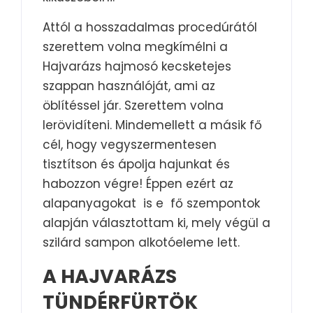
Attól a hosszadalmas procedúrától
szerettem volna megkímélni a
Hajvarázs hajmosó kecsketejes
szappan használóját, ami az
öblítéssel jár. Szerettem volna
lerövidíteni. Mindemellett a másik fő
cél, hogy vegyszermentesen
tisztítson és ápolja hajunkat és
habozzon végre! Éppen ezért az
alapanyagokat is e fő szempontok
alapján választottam ki, mely végül a
szilárd sampon alkotóeleme lett.
A HAJVARÁZS
TÜNDÉRFÜRTÖK