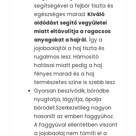
segítségével a fejbőr tiszta és
egészséges marad.
Kiváló
oldódást segítő vegyületei
miatt eltávolítja a ragacsos
anyagokat a hajról.
Így a
jojobaolajtól a haj tiszta és
rugalmas lesz. Hámosító
hatásai miatt pedig a haj
fényes marad és a haj
természetes színe is szebb lesz.
Gyorsan beszívódik, bőrödbe
nyugtatja, lágyítja, ápolja
bőrödet.Szerkezetileg nagyon
hasonlít az emberi faggyúhoz.
A faggyúval ellentétben viszont
a jojobaolaj nem tömíti el a