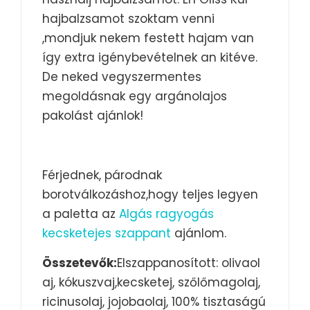
hajbalzsamot szoktam venni
,mondjuk nekem festett hajam van
így extra igénybevételnek an kitéve.
De neked vegyszermentes
megoldásnak egy argánolajos
pakolást ajánlok!
Férjednek, párodnak
borotválkozáshoz,hogy teljes legyen
a paletta az
Algás ragyogás
kecsketejes szappant
ajánlom.
Összetevők:
Elszappanosított: olivaol
aj, kókuszvaj,kecsketej, szőlőmagolaj,
ricinusolaj, jojobaolaj, 100% tisztaságú