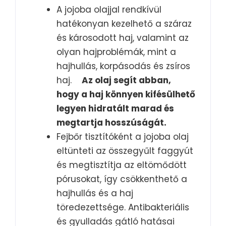
A jojoba olajjal rendkívül
hatékonyan kezelhető a száraz
és károsodott haj, valamint az
olyan hajproblémák, mint a
hajhullás, korpásodás és zsíros
haj.
Az olaj segít abban,
hogy a haj könnyen kifésülhető
legyen hidratált marad és
megtartja hosszúságát.
Fejbőr tisztítóként a jojoba olaj
eltünteti az összegyűlt faggyút
és megtisztítja az eltömődött
pórusokat, így csökkenthető a
hajhullás és a haj
töredezettsége. Antibakteriális
és gyulladás gátló hatásai