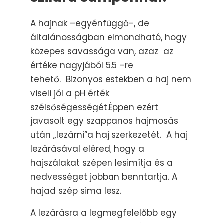
A hajnak –egyénfüggő-, de
általánosságban elmondható, hogy
közepes savassága van, azaz az
értéke nagyjából 5,5 –re
tehető. Bizonyos estekben a haj nem
viseli jól a pH érték
szélsőségességét.Éppen ezért
javasolt egy szappanos hajmosás
után „lezárni”a haj szerkezetét. A haj
lezárásával eléred, hogy a
hajszálakat szépen lesimítja és a
nedvességet jobban benntartja. A
hajad szép sima lesz.
A lezárásra a legmegfelelőbb egy