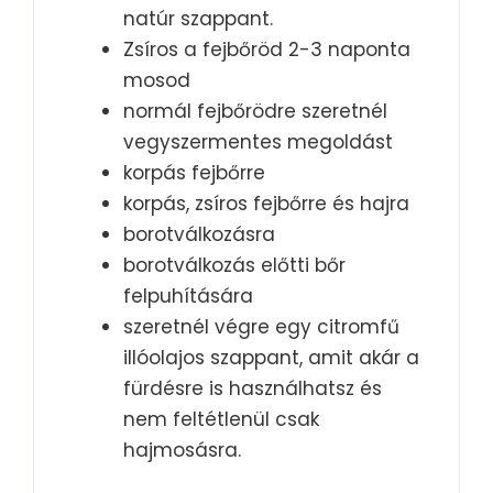
natúr szappant.
Zsíros a fejbőröd 2-3 naponta
mosod
normál fejbőrödre szeretnél
vegyszermentes megoldást
korpás fejbőrre
korpás, zsíros fejbőrre és hajra
borotválkozásra
borotválkozás előtti bőr
felpuhítására
szeretnél végre egy citromfű
illóolajos szappant, amit akár a
fürdésre is használhatsz és
nem feltétlenül csak
hajmosásra.