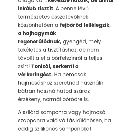
állaga van,
kevésbé habzik, de annál
inkább tisztít
. A benne lévő
természetes összetevőknek
köszönhetően a
fejbőröd fellélegzik,
a hajhagymák
regenerálódnak,
gyengéd, mely
tökéletes a tisztításhoz, de nem
távolítja el a bőrfelszínről a teljes
zsírt!
Tonizál, serkenti a
vérkeringést.
Ha nemcsak
hajmosáshoz szeretnéd használni
bátran használhatod száraz
érzékeny, normál bőrödre is.
A szilárd samponra vagy hajmosó
szappanra való váltás különösen, ha
eddig szilikonos samponokat