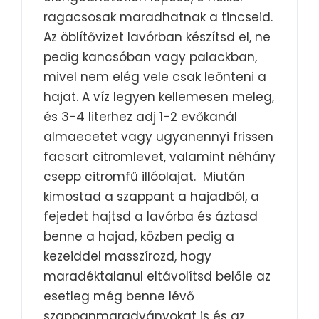
ragacsosak maradhatnak a tincseid.
Az öblítővizet lavórban készítsd el, ne
pedig kancsóban vagy palackban,
mivel nem elég vele csak leönteni a
hajat. A víz legyen kellemesen meleg,
és 3-4 literhez adj 1-2 evőkanál
almaecetet vagy ugyanennyi frissen
facsart citromlevet, valamint néhány
csepp citromfű illóolajat. Miután
kimostad a szappant a hajadból, a
fejedet hajtsd a lavórba és áztasd
benne a hajad, közben pedig a
kezeiddel masszírozd, hogy
maradéktalanul eltávolítsd belőle az
esetleg még benne lévő
szappanmaradványokat is és az