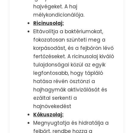
hajvégeket. A haj
mélykondicionálója.
Ricinusolaj:
Eltávolítja a baktériumokat,
fokozatosan szünteti meg a
korpásodást, és a fejbőrön lévő
fertőzéseket. A ricinusolaj kiváló
tulajdonságai közül az egyik
legfontosabb, hogy tápláló
hatása révén ösztönzi a
hajhagymák aktivizálását és
ezáltal serkenti a
hajnövekedést
Kókuszolaj:
Megnyugtatja és hidratálja a
fejbőrt, rendbe hozza a